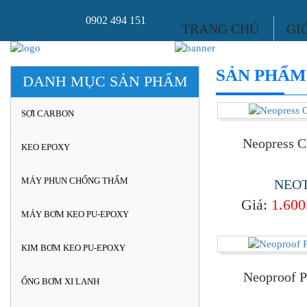
0902 494 151
TRANG CHỦ
GI
SẢN PHẨM
DANH MỤC SẢN PHẨM
SỢI CARBON
Neopress C
KEO EPOXY
MÁY PHUN CHỐNG THẤM
NEO
Giá:
1.600
MÁY BƠM KEO PU-EPOXY
KIM BƠM KEO PU-EPOXY
Neoproof 
ỐNG BƠM XI LANH