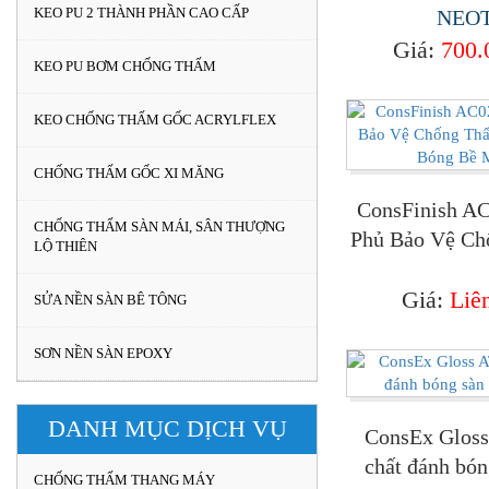
KEO PU 2 THÀNH PHẦN CAO CẤP
NEO
Giá:
700.
KEO PU BƠM CHỐNG THẤM
KEO CHỐNG THẤM GỐC ACRYLFLEX
CHỐNG THẤM GỐC XI MĂNG
ConsFinish AC
CHỐNG THẤM SÀN MÁI, SÂN THƯỢNG
Phủ Bảo Vệ C
LỘ THIÊN
Và Tăng Bóng
Giá:
Liê
SỬA NỀN SÀN BÊ TÔNG
SƠN NỀN SÀN EPOXY
DANH MỤC DỊCH VỤ
ConsEx Gloss
chất đánh bón
CHỐNG THẤM THANG MÁY