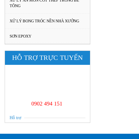
XỬ LÝ ĂN MÒN CỐT THÉP TRONG BÊ
TÔNG
XỬ LÝ BONG TRÓC NỀN NHÀ XƯỞNG
SƠN EPOXY
HỖ TRỢ TRỰC TUYẾN
0902 494 151
Hỗ trợ