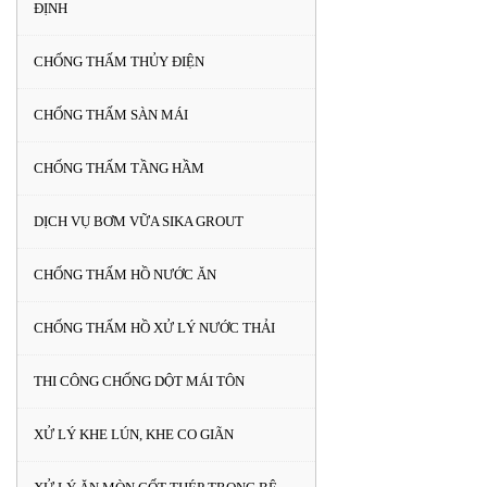
ĐỊNH
CHỐNG THẤM THỦY ĐIỆN
CHỐNG THẤM SÀN MÁI
CHỐNG THẤM TẦNG HẦM
DỊCH VỤ BƠM VỮA SIKA GROUT
CHỐNG THẤM HỒ NƯỚC ĂN
CHỐNG THẤM HỒ XỬ LÝ NƯỚC THẢI
THI CÔNG CHỐNG DỘT MÁI TÔN
XỬ LÝ KHE LÚN, KHE CO GIÃN