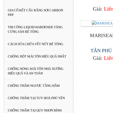
tông
Giá:
Liê
GIA CỐ KẾT CẤU BẰNG SỢI CARBON
FRP
THI CÔNG LIQUID HARDENER TĂNG
CỨNG SÀN BÊ TÔNG
MARISEAL
CÁCH SỬA CHỮA VẾT NỨT BÊ TÔNG
TÂN PHÚ
CHỐNG DỘT MÁI TÔN HIỆU QUẢ NHẤT
Giá:
Liê
CHỐNG NÓNG MÁI TÔN NHÀ XƯỞNG
HIỆU QUẢ VÀ AN TOÀN
CHỐNG THẤM NGƯỢC TẦNG HẦM
CHỐNG THẤM TẠI TUY HOÀ PHÚ YÊN
CHỐNG THẤM TẠI QUY NHƠN BÌNH