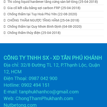
Thi công liquid hardener tăng cứng sàn bê tông
(25-04-2018)
Gia cố kết cấu bằng sợi carbon FRP
(25-04-2018)
Chống thấm tại Tuy Hoà Phú Yên
(22-08-2020)
CHỐNG THẤM NGƯỢC TẦNG HẦM
(25-04-2018)
Chống thấm tại Quy Nhơn Bình Định
(04-08-2020)
Chống thấm thủy điện
(25-04-2018)
CÔNG TY TNHH SX - XD TÂN PHÚ KHÁNH
Địa chỉ: 32/8 Đường TL 12, P.Thạnh Lộc, Quận 
12, HCM
Điện Thoại: 0987 042 900
Hotline: 0902 494 151
E-mail: tanphukhanhco@gmail.com
Web: 
ChongThamPhukhanh.com
Nutbetong.com